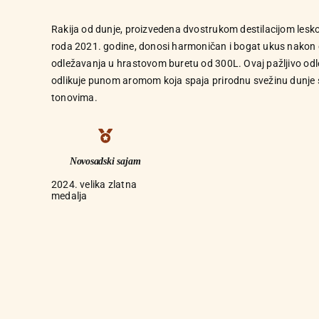
Rakija od dunje, proizvedena dvostrukom destilacijom lesko
roda 2021. godine, donosi harmoničan i bogat ukus nakon
odležavanja u hrastovom buretu od 300L. Ovaj pažljivo odle
odlikuje punom aromom koja spaja prirodnu svežinu dunje
tonovima.
Novosadski sajam
2024. velika zlatna
medalja