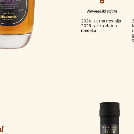
Novosadski sajam
2024. zlatna medalja
2025. velika zlatna
k
medalja
r
g
l