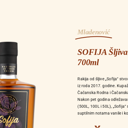
Mladenović
SOFIJA Šljiva
700ml
Rakija od šljive „Sofija“ st
iz roda 2017. godine. Kupaž
Čačanska Rodna i Čačanska 
Nakon pet godina odležavan
(500L, 100L i 50L), „Sofija
suptilnim notama vanile i k