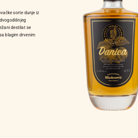
vačke sorte dunje iz
 dvogodišnjeg
žani destilat se
 sa blagim drvenim