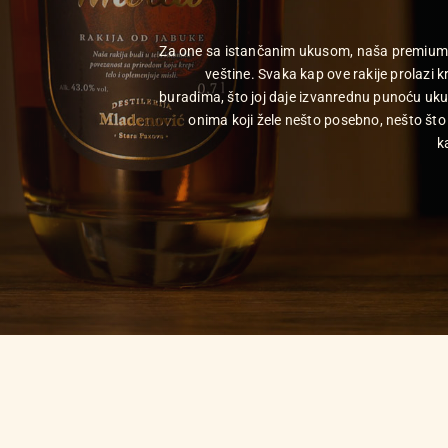
Za one sa istančanim ukusom, naša premium lini
veštine. Svaka kap ove rakije prolazi 
buradima, što joj daje izvanrednu punoću uku
onima koji žele nešto posebno, nešto što 
k