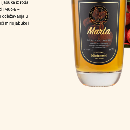
i jabuka iz roda
d i Muc-a –
n odležavanja u
i miris jabuke i