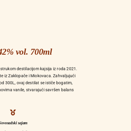
42% vol. 700ml
ostrukom destilacijom kajsija iz roda 2021.
te iz Zaklopače i Miokovaca. Zahvaljujući
 300L, ovaj destilat se ističe bogatim,
vima vanile, stvarajući savršen balans
Novosadski sajam