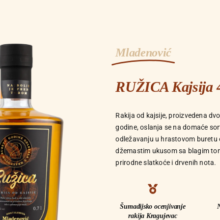
Mladenović
RUŽICA Kajsija 
Rakija od kajsije, proizvedena dv
godine, oslanja se na domaće sor
odležavanju u hrastovom buretu od
džemastim ukusom sa blagim tono
prirodne slatkoće i drvenih nota.
Šumadijsko ocenjivanje
rakija Kragujevac