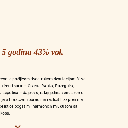
 5 godina 43% vol.
vorena je pažljivom dvostrukom destilacijom šljiva
a četiri sorte – Crvena Ranka, Požegača,
Lepotica – daje ovoj rakiji jedinstvenu aromu.
ja u hrastovim buradima različitih zapremina
“ se ističe bogatim i harmoničnim ukusom sa
okosa.