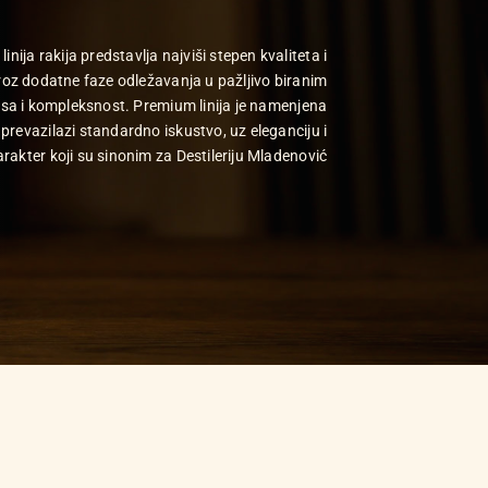
ja rakija predstavlja najviši stepen kvaliteta i
kroz dodatne faze odležavanja u pažljivo biranim
sa i kompleksnost. Premium linija je namenjena
prevazilazi standardno iskustvo, uz eleganciju i
arakter koji su sinonim za Destileriju Mladenović