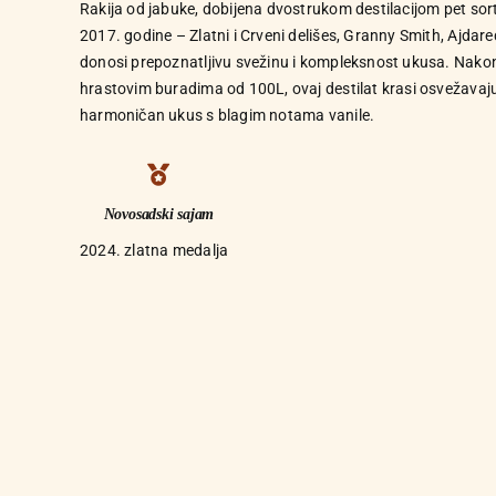
Rakija od jabuke, dobijena dvostrukom destilacijom pet sort
2017. godine – Zlatni i Crveni delišes, Granny Smith, Ajdare
donosi prepoznatljivu svežinu i kompleksnost ukusa. Nako
hrastovim buradima od 100L, ovaj destilat krasi osvežavajuć
harmoničan ukus s blagim notama vanile.
Novosadski sajam
2024. zlatna medalja