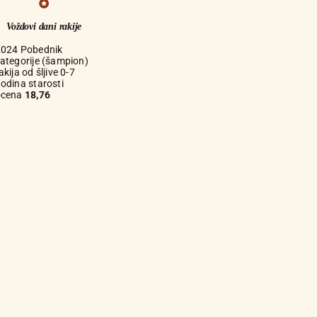
Voždovi dani rakije
2024 Pobednik
ategorije (šampion)
akija od šljive 0-7
odina starosti
ocena
18,76